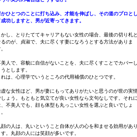
何かひとつのことに打ち込み、才能を伸ばし、その道のプロと
て成功しますと、男が近寄ってきます。
しかし、とりたててキャリアもない女性の場合、最後の切り札
なるのが、貞淑で、夫に尽くす妻になろうとする方法がありま
す。
不美人で、容貌に自信がないことを、夫に尽くすことでカバー
ようとします。
これは、心理学でいうところの代用補償のひとつです。
謙虚な女性ほど、男が妻にもってありがたいと思うのが世の実
でしょう。もともと気立てが良い女性なら文句なしです。それ
は、不美人でも、顔も体型も丸っこい女性を選ぶと良いでしょ
う。
丸顔の人は、丸いということ自体が人の心を和ませる効用があ
ます。丸顔の人には笑顔が多いです。