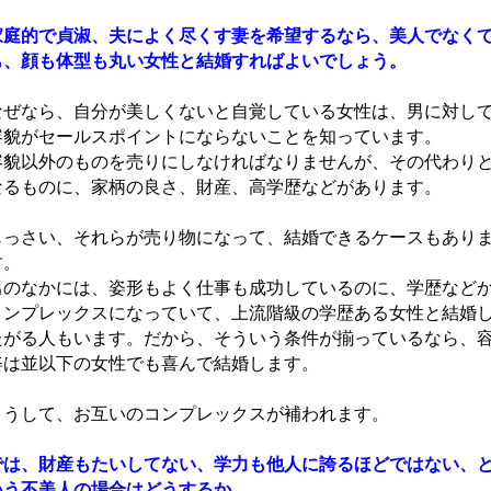
家庭的で貞淑、夫によく尽くす妻を希望するなら、美人でなく
も、顔も体型も丸い女性と結婚すればよいでしょう。
なぜなら、自分が美しくないと自覚している女性は、男に対し
容貌がセールスポイントにならないことを知っています。
容貌以外のものを売りにしなければなりませんが、その代わり
なるものに、家柄の良さ、財産、高学歴などがあります。
じっさい、それらが売り物になって、結婚できるケースもあり
す。
男のなかには、姿形もよく仕事も成功しているのに、学歴など
コンプレックスになっていて、上流階級の学歴ある女性と結婚
たがる人もいます。だから、そういう条件が揃っているなら、
姿は並以下の女性でも喜んで結婚します。
こうして、お互いのコンプレックスが補われます。
では、財産もたいしてない、学力も他人に誇るほどではない、
いう不美人の場合はどうするか。