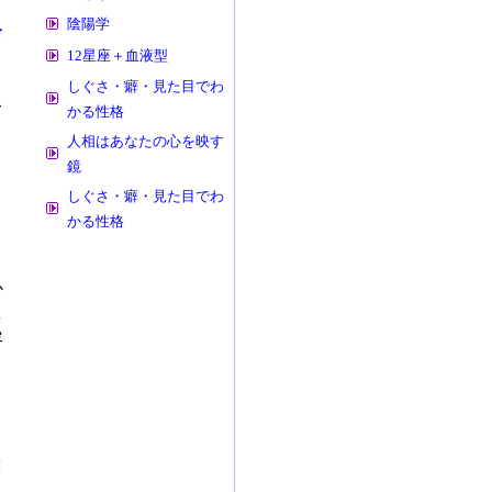
陰陽学
て
12星座＋血液型
しぐさ・癖・見た目でわ
て
かる性格
人相はあなたの心を映す
と
鏡
しぐさ・癖・見た目でわ
かる性格
ま
か
し
容
と